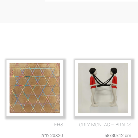
EH3
ORLY MONTAG – BRAIDS
58x30x12 cm
20X20 ס״מ