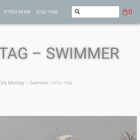
ילוג
Search Button
Search
עגלת
0
עמוד הבית
אודות הגלריה
תוכן
for:
קניות
TAG – SWIMMER
עמוד הבית
/
Orly Montag – Swimmer