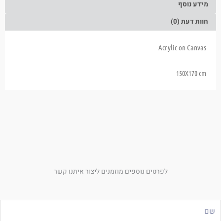
מידע נוסף
חוות דעת (0)
Acrylic on Canvas
150X170 cm
לפרטים נוספים מוזמנים ליצור איתנו קשר
ם