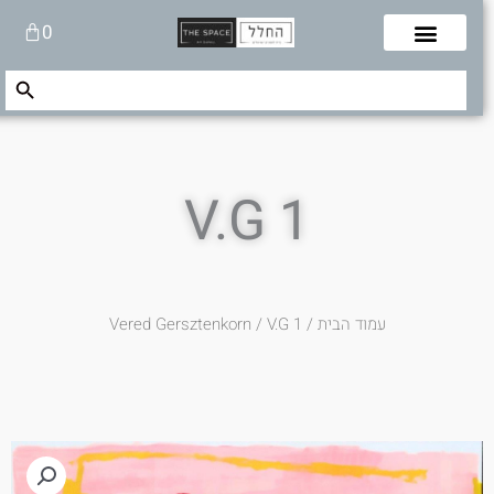
לוג
עגלת
0
תוכן
קניות
Search Button
Search
for:
V.G 1
עמוד הבית
/
/ V.G 1
Vered Gersztenkorn