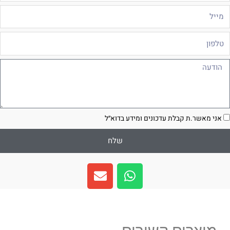
ייל
לפון
ודעה
סכמה
אני מאשר.ת קבלת עדכונים ומידע בדוא״ל
שלח
E
W
n
h
v
a
e
t
l
s