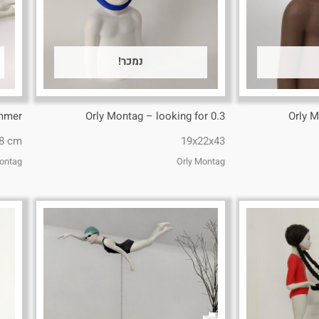
נמכר!
immer
Orly Montag – looking for 0.3
Orly M
 8 cm
19x22x43
Montag
Orly Montag