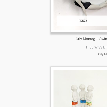
נמכר!
Orly Montag – Sw
H 36 W 33 D
Orly 