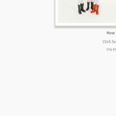
Now 
22x5.5
Orly 