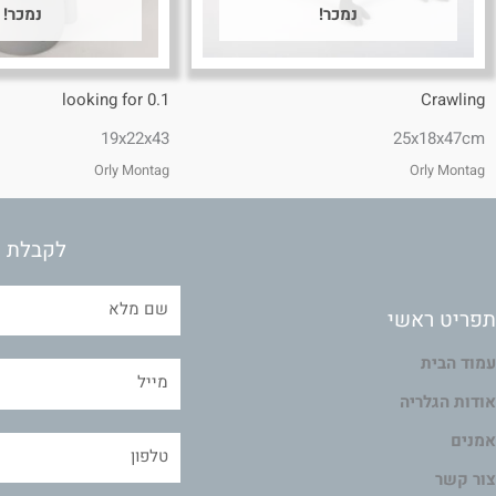
נמכר!
נמכר!
looking for 0.1
Crawling
19x22x43
25x18x47cm
Orly Montag
Orly Montag
לקבלת מ
תפריט ראשי
עמוד הבית
אודות הגלריה
אמנים
צור קשר