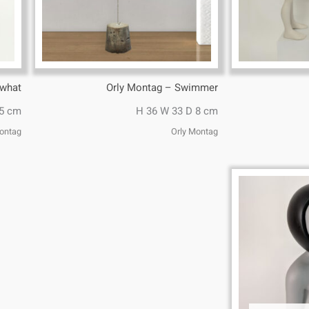
what
Orly Montag – Swimmer
x5 cm
H 36 W 33 D 8 cm
Montag
Orly Montag