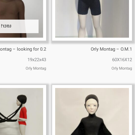
נמכר!
ontag – looking for 0.2
Orly Montag – O.M.1
19x22x43
60X16X12
Orly Montag
Orly Montag