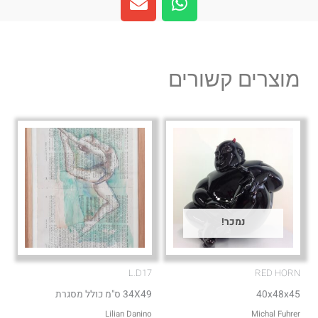
n
h
v
a
e
t
l
s
מוצרים קשורים
o
a
p
p
e
p
נמכר!
L.D17
RED HORN
40x48x45
34X49 ס"מ כולל מסגרת
Lilian Danino
Michal Fuhrer