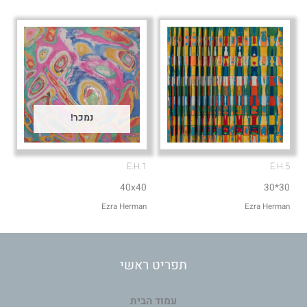
נמכר!
E.H.1
E.H.5
40x40
30*30
Ezra Herman
Ezra Herman
תפריט ראשי
עמוד הבית