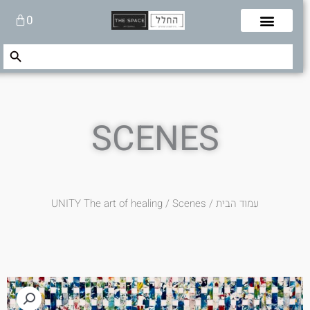
לוג
עגלת
0
תוכן
קניות
Search Button
Search
for:
SCENES
עמוד הבית
/
/ Scenes
UNITY The art of healing