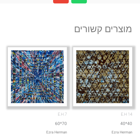
v
a
e
t
l
s
מוצרים קשורים
o
a
p
p
e
p
E.H.7
E.H 14
70*60
40*40
Ezra Herman
Ezra Herman