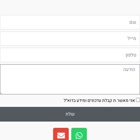
ם
ייל
לפון
ודעה
סכמה
אני מאשר.ת קבלת עדכונים ומידע בדוא״ל
שלח
E
W
n
h