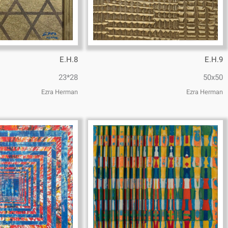
E.H.8
E.H.9
28*23
50x50
Ezra Herman
Ezra Herman