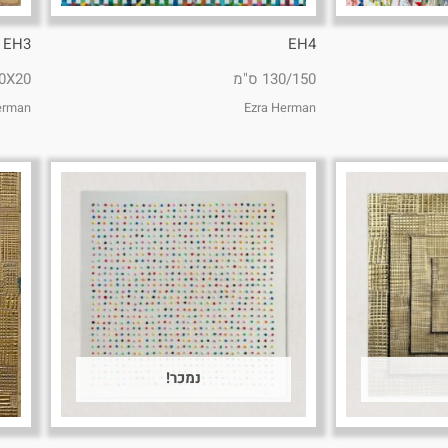
EH3
EH4
130/150 ס"מ
20X20 ס
erman
Ezra Herman
נמכר!