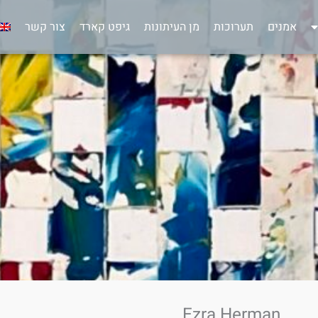
אמנים
תערוכות
מן העיתונות
גיפט קארד
צור קשר
Ezra Herman