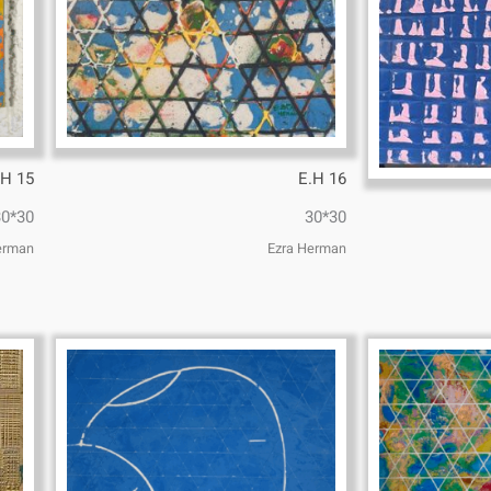
.H 15
E.H 16
30*30
30*30
erman
Ezra Herman