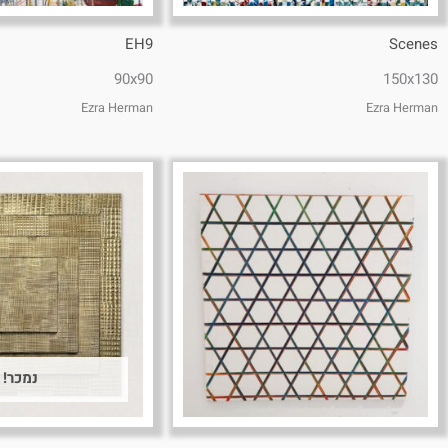
EH9
Scenes
90x90
150x130
Ezra Herman
Ezra Herman
נמכר!