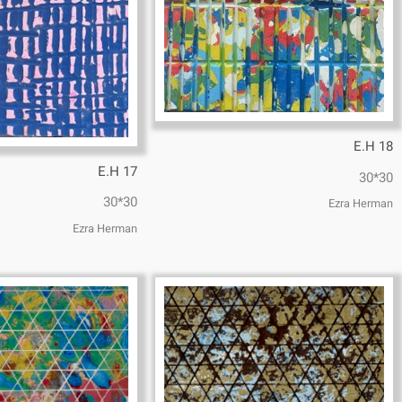
E.H 18
E.H 17
30*30
30*30
Ezra Herman
Ezra Herman