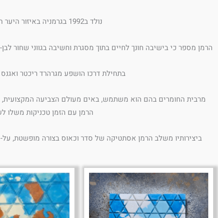
נולד ב1992 בגרמניה באיזור היער השחור. בגיל 10 עלה עם משפחתו לישראל לאחר שהתגיירו כיהודים חרדים.
הרמן מספר כי בישיבה חונך לחיים בתוך מסגרת וחשיבה בגווני שחור לבן
בתחילת דרכו הושפע מגרהרד ריכטר ואגנס מ
מרבית החומרים בהם הוא משתמש, באים מעולם הצביעה המקצועית, שהכי
הרמן עם הזמן טכניקות משלו לש
ביצירותיו משלב הרמן אסתטיקה של סדר וכאוס בצורה מופשטת, על-מנ