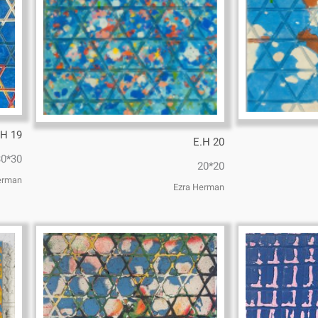
.H 19
E.H 20
30*30
20*20
erman
Ezra Herman