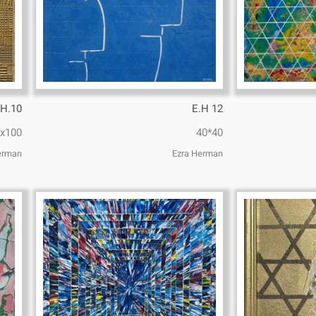
.H.10
E.H 12
x100
40*40
erman
Ezra Herman