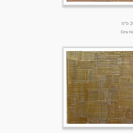
״מ
Ezra H