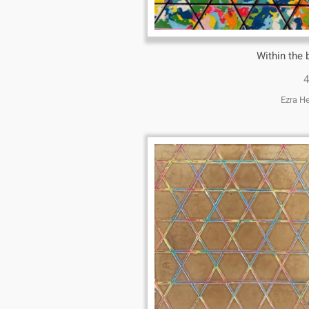
Within the 
4
Ezra H