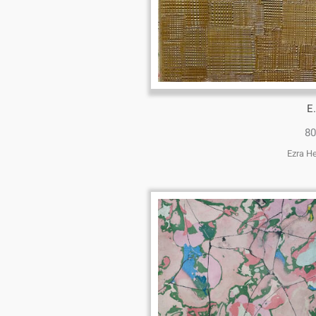
E
80
Ezra H