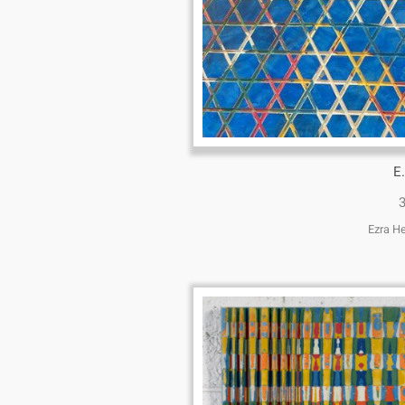
E
Ezra H