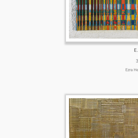
E
Ezra H