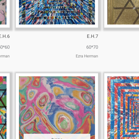
E.H.6
E.H.7
60*50
70*60
erman
Ezra Herman