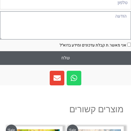
ודעה
סכמה
אני מאשר.ת קבלת עדכונים ומידע בדוא״ל
שלח
E
W
n
h
v
a
e
t
l
s
מוצרים קשורים
o
a
p
p
e
p
Sale!
Sale!