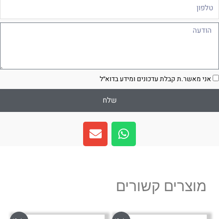
לפון
ודעה
סכמה
אני מאשר.ת קבלת עדכונים ומידע בדוא״ל
שלח
E
W
n
h
v
a
e
t
l
s
מוצרים קשורים
o
a
p
p
e
p