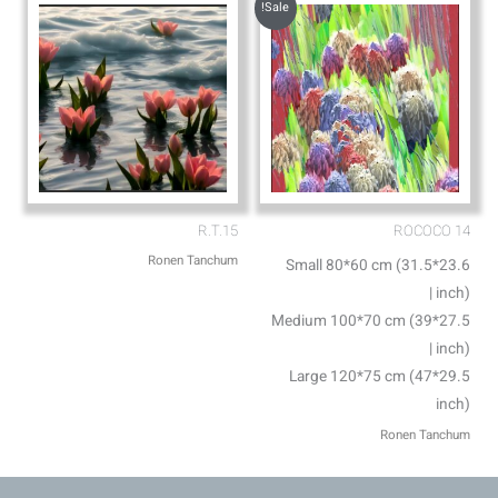
Sale!
R.T.15
ROCOCO 14
Ronen Tanchum
Small 80*60 cm (31.5*23.6
inch) |
Medium 100*70 cm (39*27.5
inch) |
Large 120*75 cm (47*29.5
inch)
Ronen Tanchum