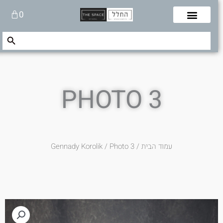
לוג
עגלת
0
תוכן
קניות
Search Button
Search
for:
PHOTO 3
עמוד הבית
/
/ Photo 3
Gennady Korolik