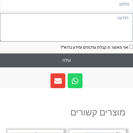
לפון
ודעה
סכמה
אני מאשר.ת קבלת עדכונים ומידע בדוא״ל
שלח
E
W
n
h
v
a
e
t
l
s
מוצרים קשורים
o
a
p
p
e
p