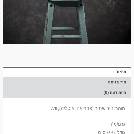
תיאור
מידע נוסף
חוות דעת (0)
: נייר שחור (פבריאנו, איטליה), 220
חומר
גרם/מ"ר
גודל: 52×52 ס"מ