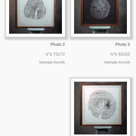
Photo 2
Photo 3
52x52 ס"מ
72x72 ס"מ
Gennady Korolik
Gennady Korolik