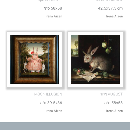
42.5x37.5 cm
58x58 ס״מ
Irena Aizen
Irena Aizen
AUGUST מקור
MOON ILLUSION
58x58 ס״מ
39.5x36 ס״מ
Irena Aizen
Irena Aizen