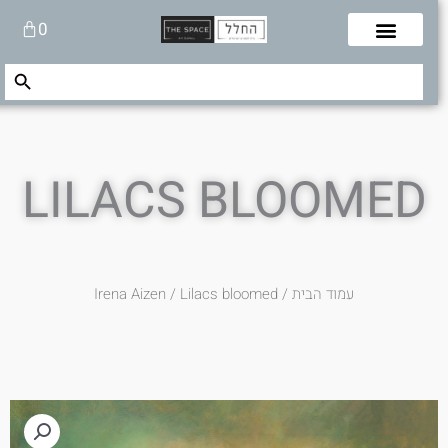
לוג
עגלת
0
תוכן
קניות
Search Button
Search
for:
LILACS BLOOMED
עמוד הבית
/
/ Lilacs bloomed
Irena Aizen