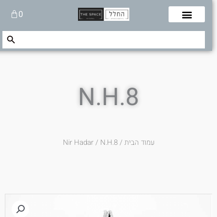
לוג
עגלת
0
תוכן
קניות
Search Button
Search
for:
N.H.8
עמוד הבית
/
/ N.H.8
Nir Hadar