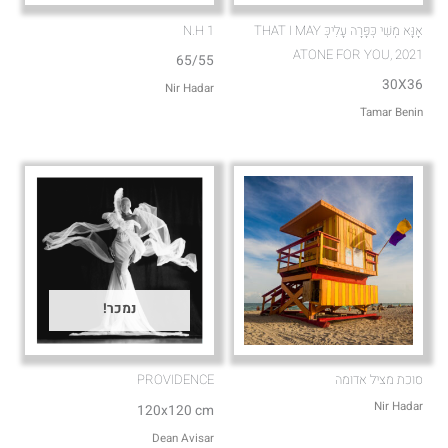
אָנָּא מְשִׁי כְּפָּרָה עָלִיכְּ THAT I MAY
N.H 1
ATONE FOR YOU, 2021
65/55
30X36
Nir Hadar
Tamar Benin
נמכר!
סוכת מציל אדומה
PROVIDENCE
Nir Hadar
120x120 cm
Dean Avisar