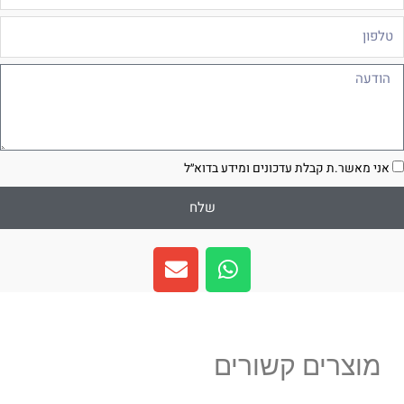
לפון
ודעה
סכמה
אני מאשר.ת קבלת עדכונים ומידע בדוא״ל
שלח
E
W
n
h
v
a
e
t
l
s
מוצרים קשורים
o
a
p
p