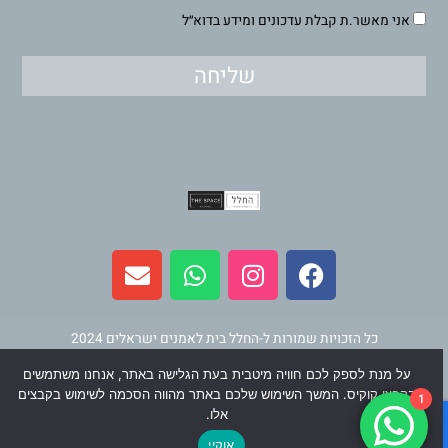
אני מאשר.ת קבלת עדכונים ומידע בדוא״ל
שליחה
E
W
I
F
n
h
n
a
v
a
s
c
e
t
t
e
l
s
a
b
כל הזכויות שמורות ל-החלל בית לאמנים ישראלים 2024
o
a
g
o
על מנת לספק לכם חוויה מיטבית בעת הגלישה באתר, אנחנו משתמשים
p
p
r
o
תחזוקה ופיתוח
וינר מדיה
בקבצי קוקיס. המשך השימוש שלכם באתר מהווה הסכמה לשימוש בקבצים
1
e
p
a
k
אלו.
m
אוקיי