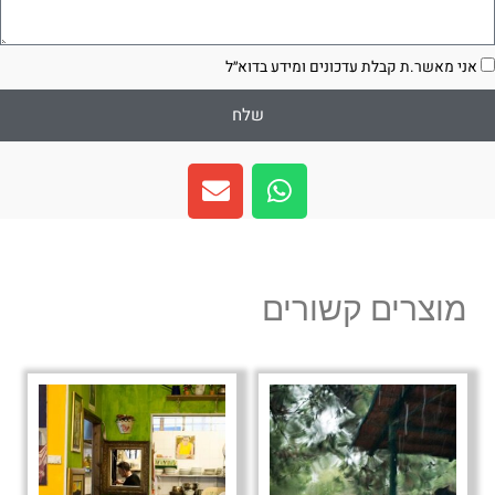
סכמה
אני מאשר.ת קבלת עדכונים ומידע בדוא״ל
שלח
E
W
n
h
v
a
e
t
l
s
מוצרים קשורים
o
a
p
p
e
p