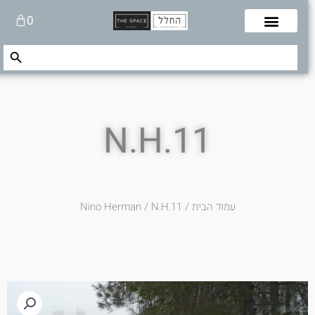
לוג
עגלת
0
תוכן
קניות
Search Button
Search
for:
N.H.11
עמוד הבית
/
/ N.H.11
Nino Herman