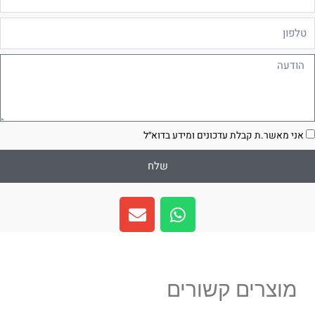
לפון
ודעה
סכמה
אני מאשר.ת קבלת עדכונים ומידע בדוא״ל
שלח
E
W
n
h
v
a
e
t
l
s
מוצרים קשורים
o
a
p
p