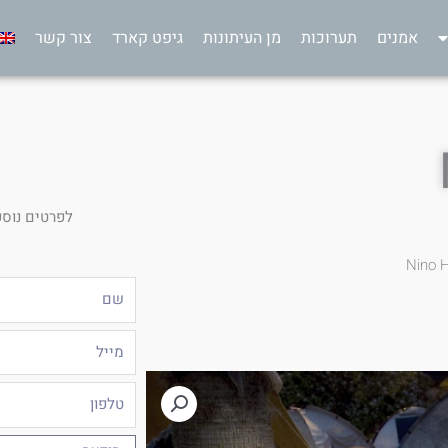
אמנים
תערוכות
מן העיתונות
גיפט קארד
צור קשר
לפרטים נוספ
Nino 
שם
מייל
טלפון
הודעה