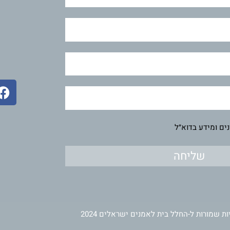
F
a
c
e
ים ומידע בדוא״ל
b
o
שליחה
o
k
ות שמורות ל-החלל בית לאמנים ישראלים 2024