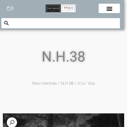
לוג
עגלת
0
תוכן
קניות
Search Button
Search
for:
N.H.38
עמוד הבית
/
/ N.H.38
Nino Herman