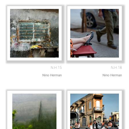
e
p
N.H.15
N.H.18
Nino Herman
Nino Herman