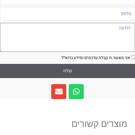
לפון
ודעה
סכמה
אני מאשר.ת קבלת עדכונים ומידע בדוא״ל
שלח
E
W
n
h
v
a
e
t
l
s
מוצרים קשורים
o
a
p
p