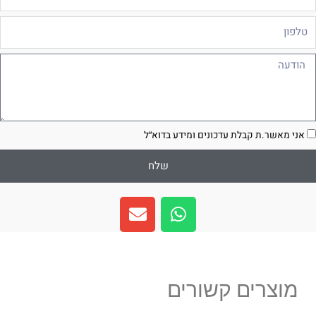
לפון
ודעה
סכמה
אני מאשר.ת קבלת עדכונים ומידע בדוא״ל
שלח
E
W
n
h
v
a
e
t
l
s
מוצרים קשורים
o
a
p
p