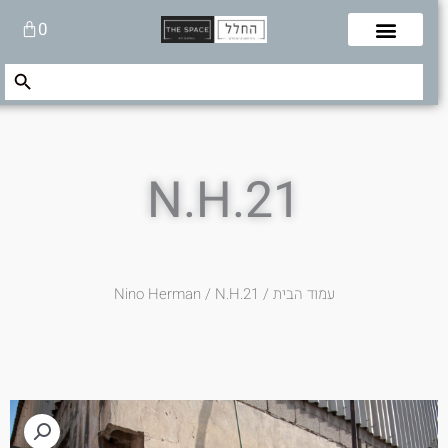
לוג
עגלת
0
תוכן
קניות
Search Button
Search
for:
N.H.21
עמוד הבית
/
/ N.H.21
Nino Herman