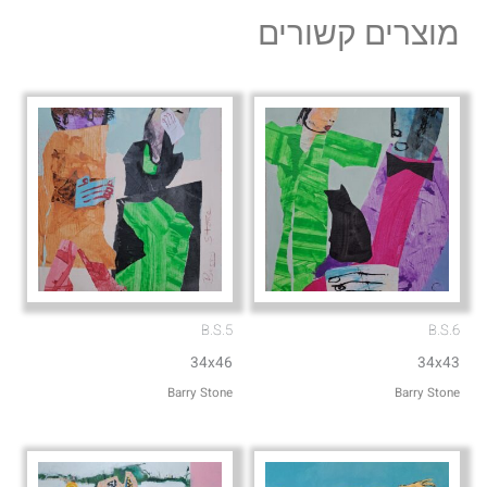
l
s
מוצרים קשורים
o
a
p
p
e
p
B.S.5
B.S.6
34x46
34x43
Barry Stone
Barry Stone