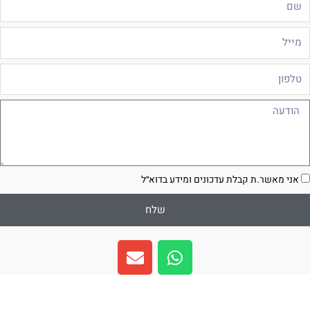
ייל
לפון
ודעה
סכמה
אני מאשר.ת קבלת עדכונים ומידע בדוא״ל
שלח
E
W
n
h
v
a
e
t