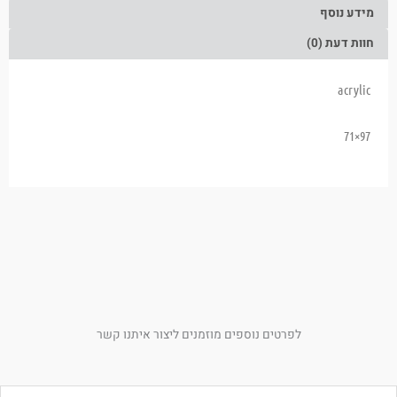
מידע נוסף
חוות דעת (0)
acrylic
97×71
לפרטים נוספים מוזמנים ליצור איתנו קשר
ם