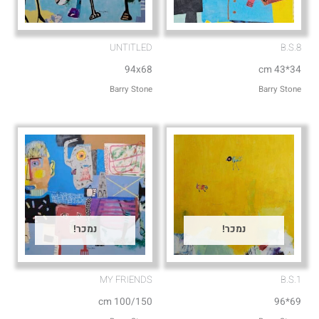
UNTITLED
B.S.8
94x68
34*43 cm
Barry Stone
Barry Stone
נמכר!
נמכר!
MY FRIENDS⁩
B.S.1
100/150 cm
69*96