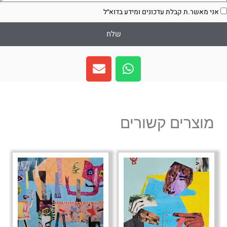
סכמה
אני מאשר.ת קבלת עדכונים ומידע בדוא״ל
שלח
E
W
n
h
v
a
e
t
l
s
מוצרים קשורים
o
a
p
p
e
p