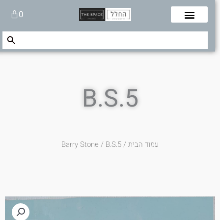
לוג
עגלת
0
תוכן
קניות
Search Button
Search
for:
B.S.5
עמוד הבית
/
/ B.S.5
Barry Stone