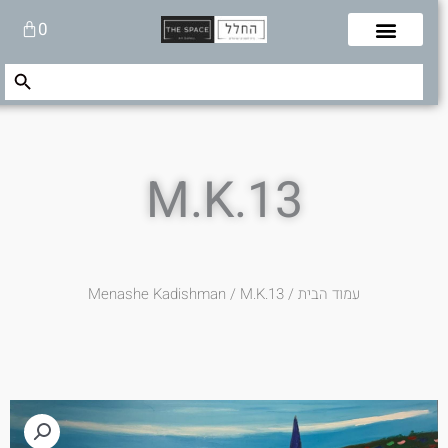
לוג
עגלת
0
תוכן
קניות
Search Button
Search
for:
M.K.13
עמוד הבית
/
/ M.K.13
Menashe Kadishman