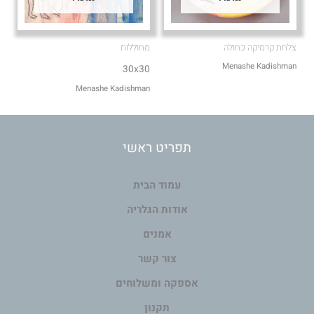
צלחת קרמיקה כחולה
מחוללות
Menashe Kadishman
30x30
Menashe Kadishman
תפריט ראשי
עמוד הבית
אודות הגלריה
אמנים
צור קשר
אספקה ומשלוחים
תקנון