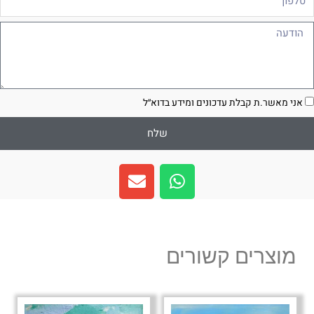
ודעה
סכמה
אני מאשר.ת קבלת עדכונים ומידע בדוא״ל
שלח
E
W
n
h
v
a
e
t
l
s
מוצרים קשורים
o
a
p
p
e
p