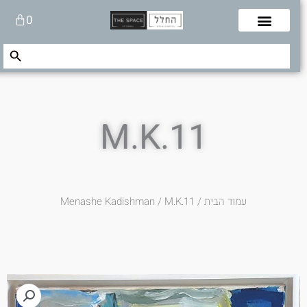
לוג
עגלת
0
תוכן
קניות
Search Button
Search
for:
M.K.11
עמוד הבית
/
/ M.K.11
Menashe Kadishman