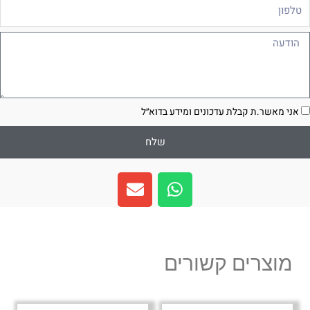
לפון
ודעה
סכמה
אני מאשר.ת קבלת עדכונים ומידע בדוא״ל
שלח
E
W
n
h
v
a
e
t
l
s
מוצרים קשורים
o
a
p
p
e
p