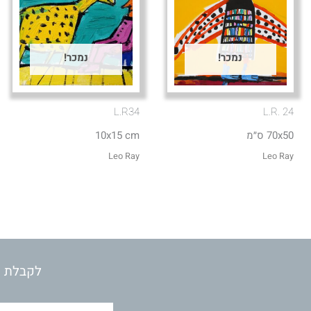
נמכר!
נמכר!
L.R34
L.R. 24
70x50 ס״מ
10x15 cm
Leo Ray
Leo Ray
לקבלת מ