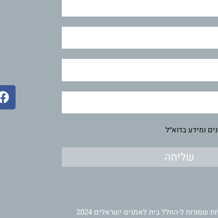
F
a
c
e
ים ומידע בדוא״ל
b
o
שליחה
o
k
ות שמורות ל-החלל בית לאמנים ישראלים 2024