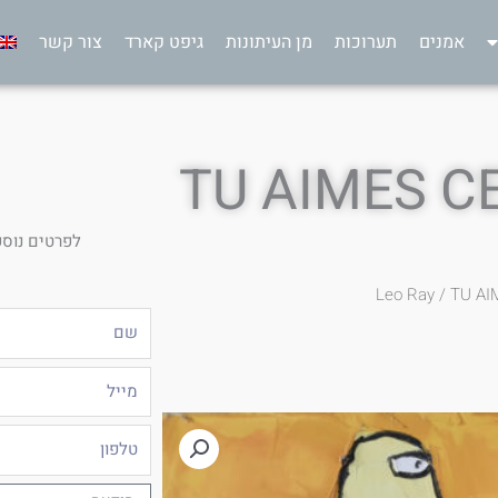
אמנים
תערוכות
מן העיתונות
גיפט קארד
צור קשר
TU AIMES C
לפרטים נוספ
Leo Ray
/ TU AI
שם
מייל
טלפון
הודעה