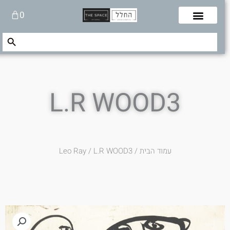
לוג
עגלת
0
תוכן
קניות
Search Button
Search
for:
L.R WOOD3
עמוד הבית
/
/ L.R WOOD3
Leo Ray