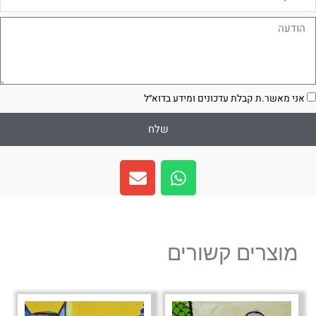
ודעה
סכמה
אני מאשר.ת קבלת עדכונים ומידע בדוא״ל
שלח
E
W
n
h
v
a
e
t
l
s
מוצרים קשורים
o
a
p
p
e
p