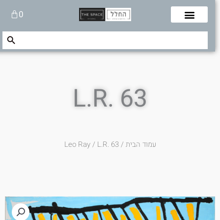
לוג
עגלת
0
תוכן
קניות
Search Button
Search
for:
L.R. 63
עמוד הבית
/
/ L.R. 63
Leo Ray