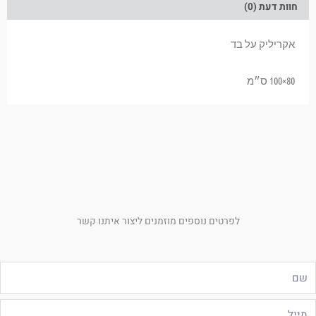
חוות דעת (0)
אקריליק על בד
80×100 ס״מ
לפרטים נוספים מוזמנים ליצור איתנו קשר
ם
ייל