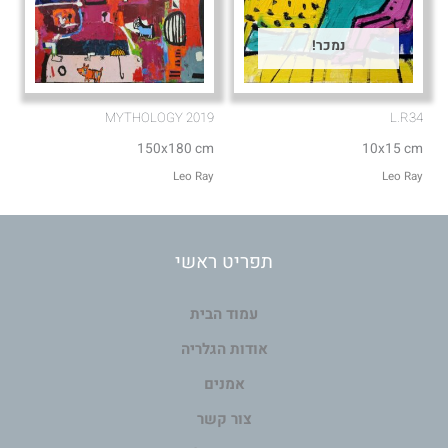
נמכר!
MYTHOLOGY 2019
L.R34
150x180 cm
10x15 cm
Leo Ray
Leo Ray
תפריט ראשי
עמוד הבית
אודות הגלריה
אמנים
צור קשר