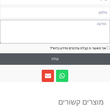
לפון
ודעה
סכמה
אני מאשר.ת קבלת עדכונים ומידע בדוא״ל
שלח
E
W
n
h
v
a
e
t
l
s
מוצרים קשורים
o
a
p
p