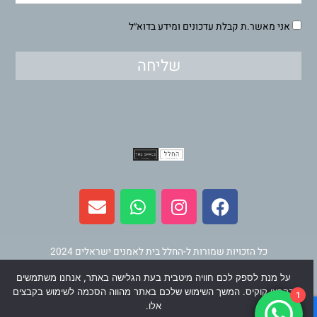
אני מאשר.ת קבלת עדכונים ומידע בדוא״ל
שליחה
E
W
I
F
n
h
n
a
v
a
s
c
e
t
t
e
l
s
a
b
כל הזכויות שמורות ל-החלל בית לאמנים ישראלים 2024
o
a
g
o
על מנת לספק לכם חוויה מיטבית בעת הגלישה באתר, אנחנו משתמשים
p
p
r
o
תחזוקה ופיתוח
וינר מדיה
בקבצי קוקיס. המשך השימוש שלכם באתר מהווה הסכמה לשימוש בקבצים
1
e
p
a
k
אלו.