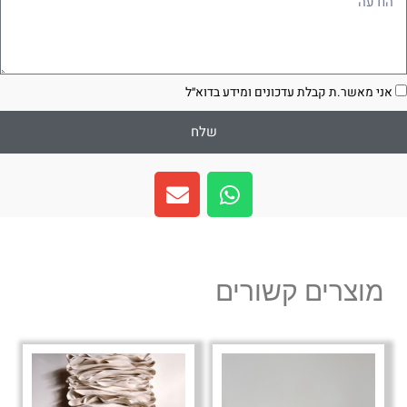
סכמה
אני מאשר.ת קבלת עדכונים ומידע בדוא״ל
שלח
E
W
n
h
v
a
e
t
l
s
מוצרים קשורים
o
a
p
p
e
p