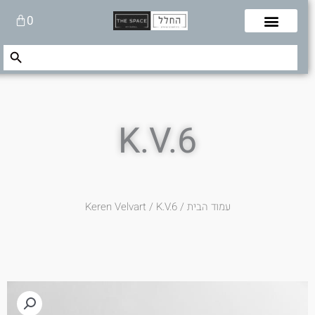
לוג
עגלת
0
תוכן
קניות
Search Button
Search
for:
K.V.6
עמוד הבית
/
/ K.V.6
Keren Velvart