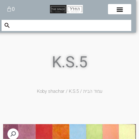
לוג
עגלת
0
תוכן
קניות
Search Button
Search
for:
K.S.5
עמוד הבית
/
/ K.S.5
Koby shachar