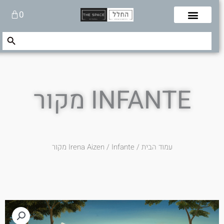
לוג
עגלת
0
תוכן
קניות
Search Button
Search
for:
INFANTE מקור
עמוד הבית
/
/ Infante מקור
Irena Aizen