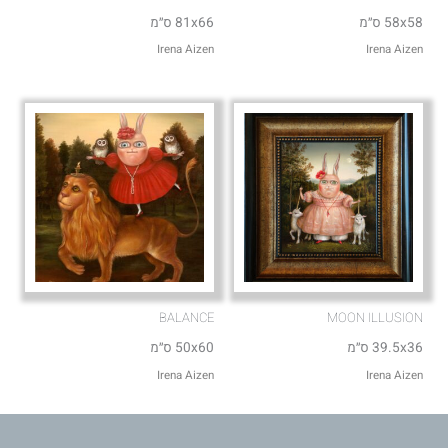
58x58 ס״מ
81x66 ס״מ
Irena Aizen
Irena Aizen
BALANCE
MOON ILLUSION
39.5x36 ס״מ
50x60 ס״מ
Irena Aizen
Irena Aizen