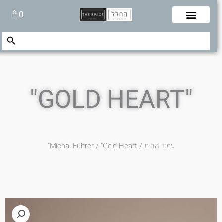
לוג
עגלת
0
תוכן
קניות
Search Button
Search
for:
"GOLD HEART"
עמוד הבית
/
/ "Gold Heart"
Michal Fuhrer