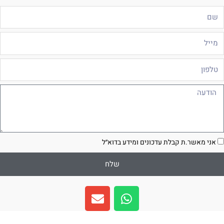
ם
ייל
לפון
ודעה
סכמה
אני מאשר.ת קבלת עדכונים ומידע בדוא״ל
שלח
E
W
n
h
v
a