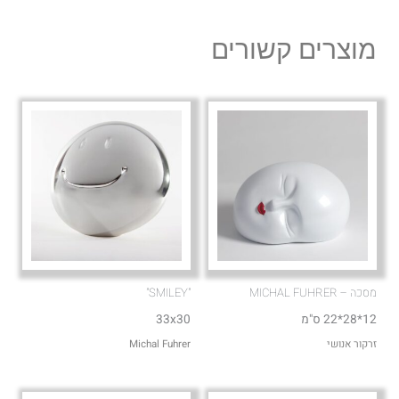
e
t
l
s
מוצרים קשורים
o
a
p
p
e
p
מסכה – MICHAL FUHRER
"SMILEY"
12*28*22 ס"מ
33x30
זרקור אנושי
Michal Fuhrer