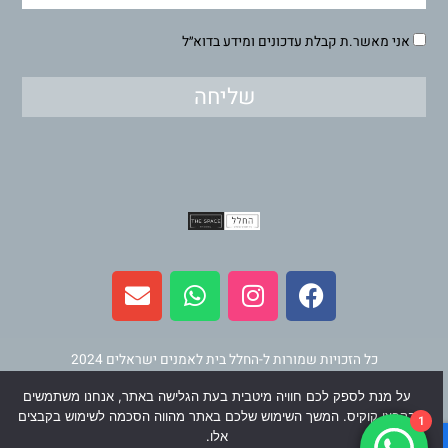
אני מאשר.ת קבלת עדכונים ומידע בדוא״ל
שליחה
E
W
I
F
n
h
n
a
v
a
s
c
e
t
t
e
l
s
a
b
כל הזכויות שמורות ל-החלל בית לאמנים ישראלים 2024
o
a
g
o
על מנת לספק לכם חוויה מיטבית בעת הגלישה באתר, אנחנו משתמשים
p
p
r
o
תחזוקה ופיתוח
וינר מדיה
בקבצי קוקיס. המשך השימוש שלכם באתר מהווה הסכמה לשימוש בקבצים
1
e
p
a
k
אלו.