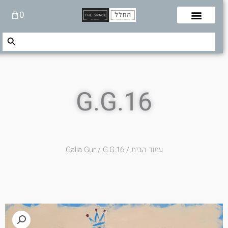
לוג
עגלת
0
תוכן
קניות
Search Button
Search
for:
G.G.16
עמוד הבית
/
/ G.G.16
Galia Gur