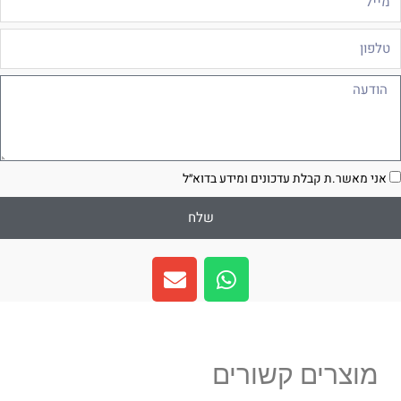
לפון
ודעה
סכמה
אני מאשר.ת קבלת עדכונים ומידע בדוא״ל
שלח
E
W
n
h
v
a
e
t
l
s
מוצרים קשורים
o
a