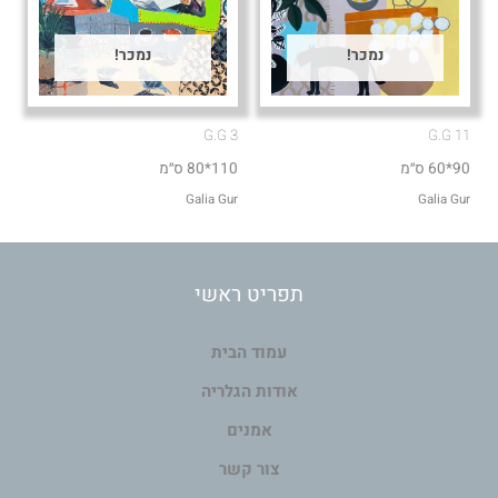
נמכר!
נמכר!
G.G 3
G.G 11
90*60 ס״מ
110*80 ס״מ
Galia Gur
Galia Gur
תפריט ראשי
עמוד הבית
אודות הגלריה
אמנים
צור קשר