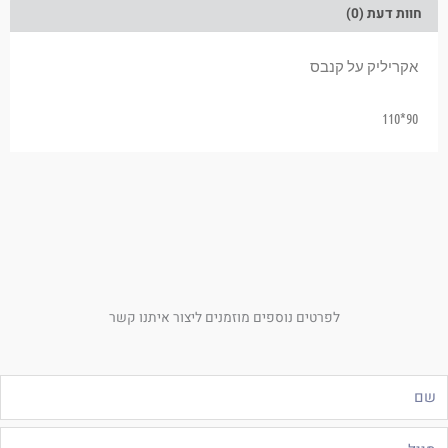
חוות דעת (0)
אקריליק על קנבס
90*110
לפרטים נוספים מוזמנים ליצור איתנו קשר
ם
ייל