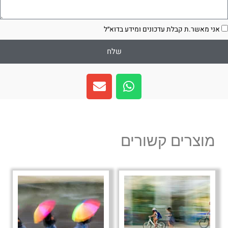
סכמה
אני מאשר.ת קבלת עדכונים ומידע בדוא״ל
שלח
E
W
n
h
v
a
e
t
l
s
מוצרים קשורים
o
a
p
p
e
p