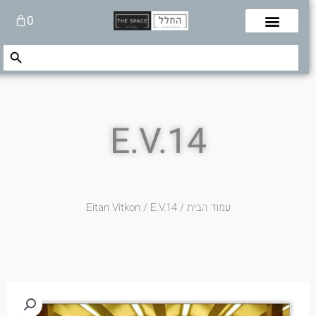
לוג
עגלת
0
תוכן
קניות
Search Button
Search
for:
E.V.14
עמוד הבית
/
/ E.V.14
Eitan Vitkon