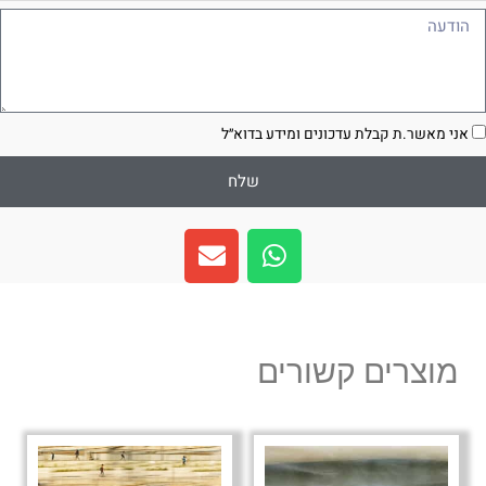
ודעה
סכמה
אני מאשר.ת קבלת עדכונים ומידע בדוא״ל
שלח
E
W
n
h
v
a
e
t
l
s
מוצרים קשורים
o
a
p
p
e
p