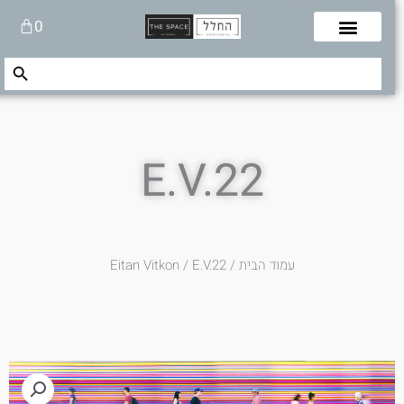
לוג
עגלת
0
תוכן
קניות
Search Button
Search
for:
E.V.22
עמוד הבית
/
/ E.V.22
Eitan Vitkon