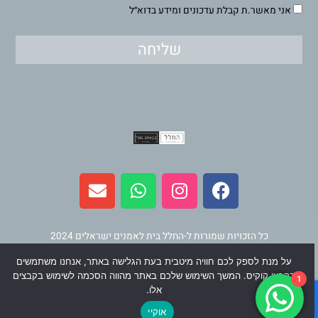
אני מאשר.ת קבלת עדכונים ומידע בדוא״ל
שליחה
E
W
I
F
n
h
n
a
v
a
s
c
e
t
t
e
l
s
a
b
כל הזכויות שמורות ל-החלל בית לאמנים ישראלים 2024
o
a
g
o
על מנת לספק לכם חוויה מיטבית בעת הגלישה באתר, אנחנו משתמשים
p
p
r
o
תחזוקה ופיתוח
וינר מדיה
בקבצי קוקיס. המשך השימוש שלכם באתר מהווה הסכמה לשימוש בקבצים
1
e
p
a
k
אלו.
m
אוקיי