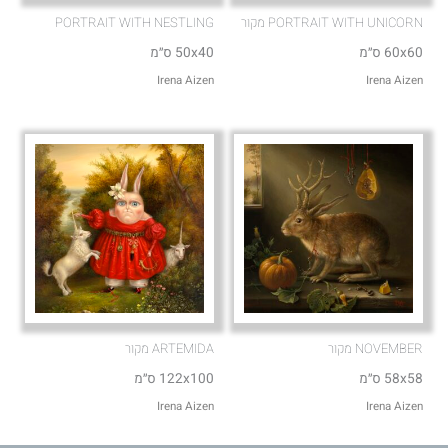
PORTRAIT WITH UNICORN מקור
PORTRAIT WITH NESTLING
60x60 ס״מ
50x40 ס״מ
Irena Aizen
Irena Aizen
NOVEMBER מקור
ARTEMIDA מקור
58x58 ס״מ
122x100 ס״מ
Irena Aizen
Irena Aizen