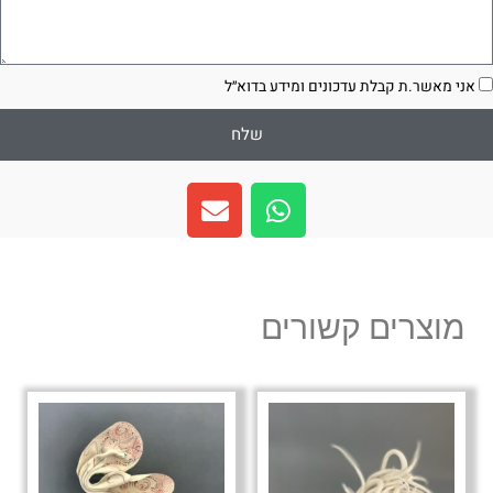
סכמה
אני מאשר.ת קבלת עדכונים ומידע בדוא״ל
שלח
E
W
n
h
v
a
e
t
l
s
מוצרים קשורים
o
a
p
p
e
p