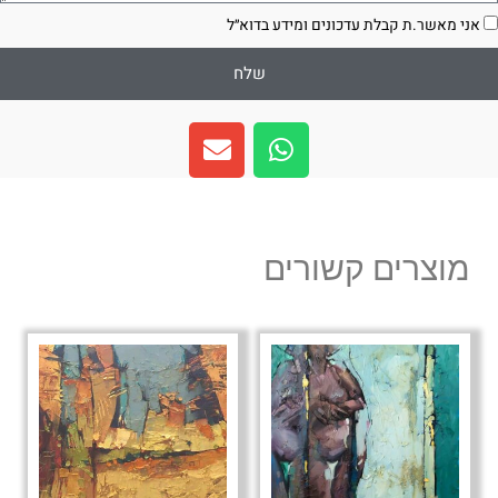
סכמה
אני מאשר.ת קבלת עדכונים ומידע בדוא״ל
שלח
E
W
n
h
v
a
e
t
l
s
מוצרים קשורים
o
a
p
p
e
p