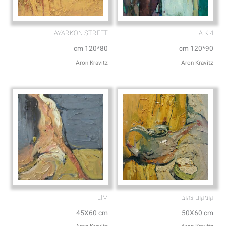
HAYARKON STREET
A.K.4
80*120 cm
90*120 cm
Aron Kravitz
Aron Kravitz
קומקום צהוב
LIM
45X60 cm
50X60 cm