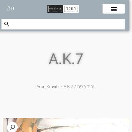
לוג
עגלת
0
תוכן
קניות
Search Button
Search
for:
A.K.7
עמוד הבית
/
/ A.K.7
Aron Kravitz