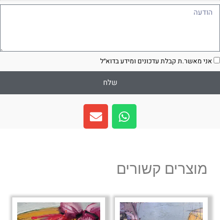
ודעה
סכמה
אני מאשר.ת קבלת עדכונים ומידע בדוא״ל
שלח
E
W
n
h
v
a
e
t
l
s
מוצרים קשורים
o
a
p
p
e
p