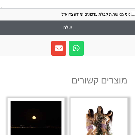
סכמה
אני מאשר.ת קבלת עדכונים ומידע בדוא״ל
שלח
E
W
n
h
v
a
e
t
l
s
מוצרים קשורים
o
a
p
p
e
p