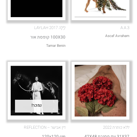
A.A.3
לַיְלָה LAYLAH 2017
Ascaf Avraham
100X30 קופסת אור
Tamar Benin
נמכר!
ללא כותרת 2022
דין אבישר – REFLECTION
31X37 עם מסגרת 42X48
120x120 cm