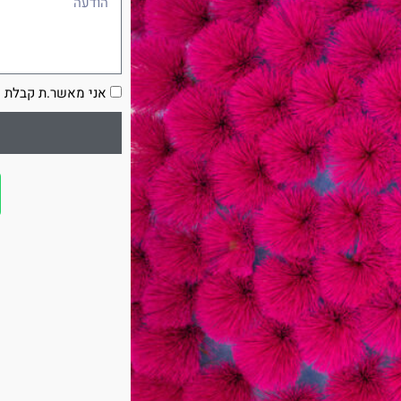
הסכמה
אני מאשר.ת קבלת ע