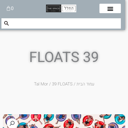
לוג
עגלת
0
תוכן
קניות
Search Button
Search
for:
39 FLOATS
עמוד הבית
/
/ 39 FLOATS
Tal Mor