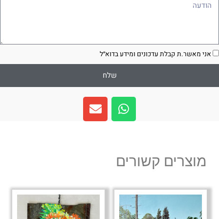
ודעה
סכמה
אני מאשר.ת קבלת עדכונים ומידע בדוא״ל
שלח
E
W
n
h
v
a
e
t
l
s
מוצרים קשורים
o
a
p
p
e
p