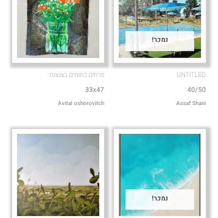
נמכר!
UNTITLED
פרחים כתומים בצנצנת
33x47
40/50
Avital oshorovitch
Assaf Shani
נמכר!