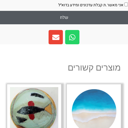
סכמה
אני מאשר.ת קבלת עדכונים ומידע בדוא״ל
שלח
E
W
n
h
v
a
e
t
l
s
מוצרים קשורים
o
a
p
p
e
p