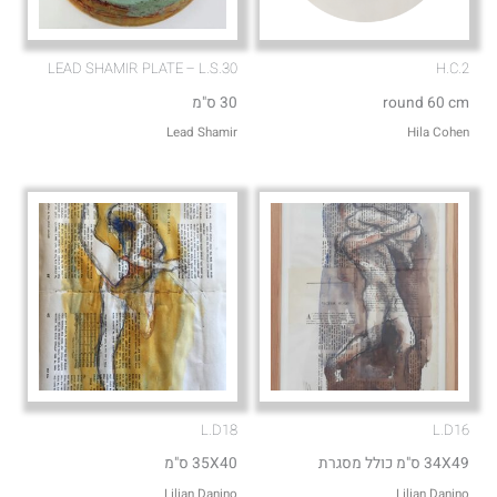
LEAD SHAMIR PLATE – L.S.30
H.C.2
round 60 cm
30 ס"מ
Lead Shamir
Hila Cohen
L.D18
L.D16
34X49 ס"מ כולל מסגרת
35X40 ס"מ
Lilian Danino
Lilian Danino