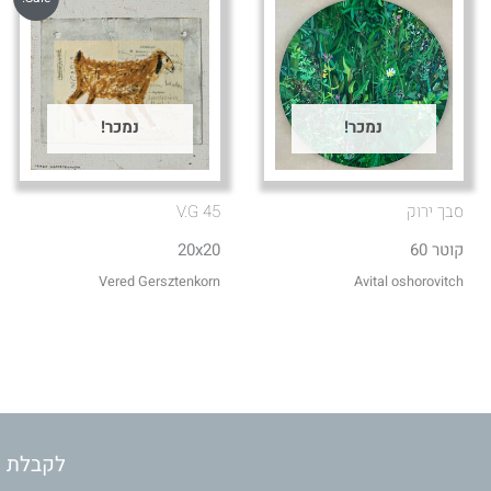
נמכר!
נמכר!
סבך ירוק
V.G 45
קוטר 60
20x20
Vered Gersztenkorn
Avital oshorovitch
לקבלת מ