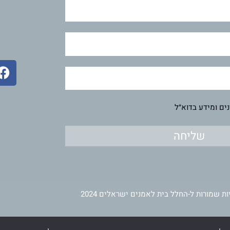
F
a
c
e
ים ומידע בדוא״ל
b
o
שליחה
o
k
ות שמורות ל-החלל בית לאמנים ישראלים 2024
תחזוקה ופיתוח
וינר מדיה