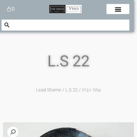
לוג
עגלת
0
תוכן
קניות
Search Button
Search
for:
L.S 22
עמוד הבית
/
/ L.S 22
Lead Shamir