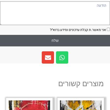
ודעה
סכמה
אני מאשר.ת קבלת עדכונים ומידע בדוא״ל
שלח
E
W
n
h
v
a
e
t
l
s
מוצרים קשורים
o
a
p
p
e
p