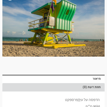
תיאור
חוות דעת (0)
הדפסה על עץ/פרספקט
90/60 ס״מ