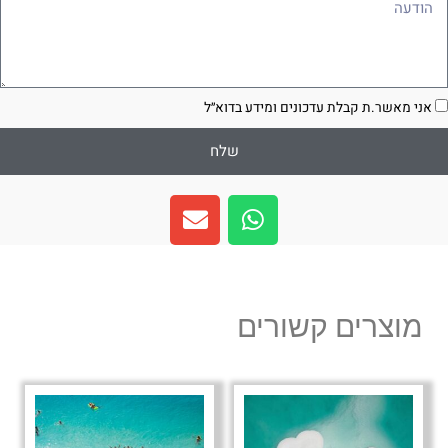
ודעה
סכמה
אני מאשר.ת קבלת עדכונים ומידע בדוא״ל
שלח
E
W
n
h
v
a
e
t
l
s
מוצרים קשורים
o
a
p
p
e
p