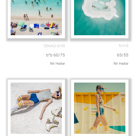
N.H.6
פורטו קאטסקי
65/55
60/75 ס״מ
Nir Hadar
Nir Hadar