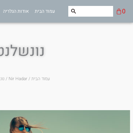
ילוג
Search Button
Search
עגלת
0
עמוד הבית
אודות הגלריה
תוכן
for:
קניות
נונשלנט
עמוד הבית
/
Nir Hadar
/ נונ