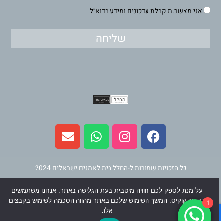
אני מאשר.ת קבלת עדכונים ומידע בדוא״ל
שליחה
E
W
I
F
n
h
n
a
v
a
s
c
e
t
t
e
l
s
a
b
כל הזכויות שמורות ל-החלל בית לאמנים ישראלים 2024
o
a
g
o
p
p
r
o
על מנת לספק לכם חוויה מיטבית בעת הגלישה באתר, אנחנו משתמשים
תחזוקה ופיתוח
וינר מדיה
בקבצי קוקיס. המשך השימוש שלכם באתר מהווה הסכמה לשימוש בקבצים
1
e
p
a
k
אלו.
m