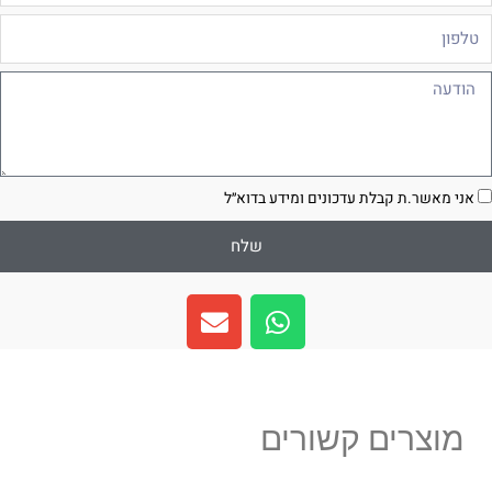
לפון
ודעה
סכמה
אני מאשר.ת קבלת עדכונים ומידע בדוא״ל
שלח
E
W
n
h
v
a
e
t
l
s
מוצרים קשורים
o
a
p
p