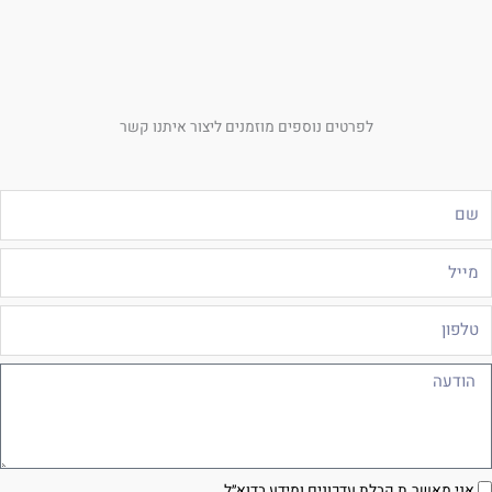
לפרטים נוספים מוזמנים ליצור איתנו קשר
ם
ייל
לפון
ודעה
סכמה
אני מאשר.ת קבלת עדכונים ומידע בדוא״ל